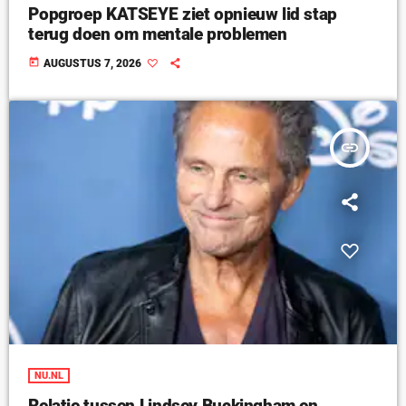
Popgroep KATSEYE ziet opnieuw lid stap
terug doen om mentale problemen
today
AUGUSTUS 7, 2026
insert_link
NU.NL
Relatie tussen Lindsey Buckingham en