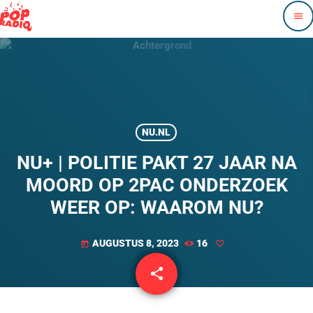
menu
NU.NL
NU+ | POLITIE PAKT 27 JAAR NA
MOORD OP 2PAC ONDERZOEK
WEER OP: WAAROM NU?
AUGUSTUS 8, 2023
16
today
share
email