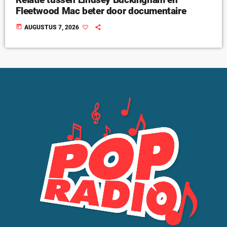
Fleetwood Mac beter door documentaire
today
AUGUSTUS 7, 2026