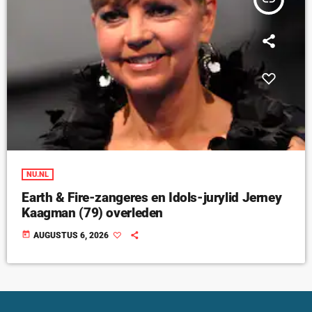
NU.NL
Earth & Fire-zangeres en Idols-jurylid Jerney
Kaagman (79) overleden
today
AUGUSTUS 6, 2026