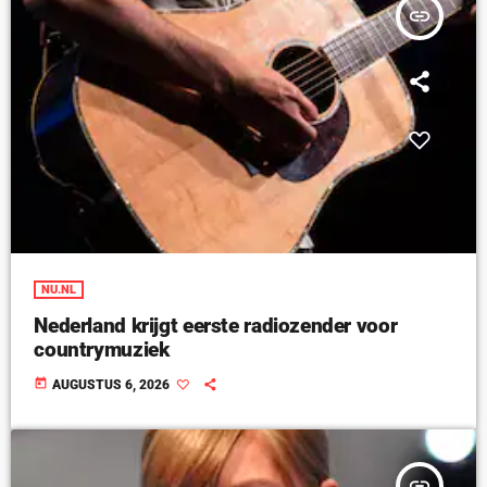
insert_link
NU.NL
Nederland krijgt eerste radiozender voor
countrymuziek
today
AUGUSTUS 6, 2026
insert_link