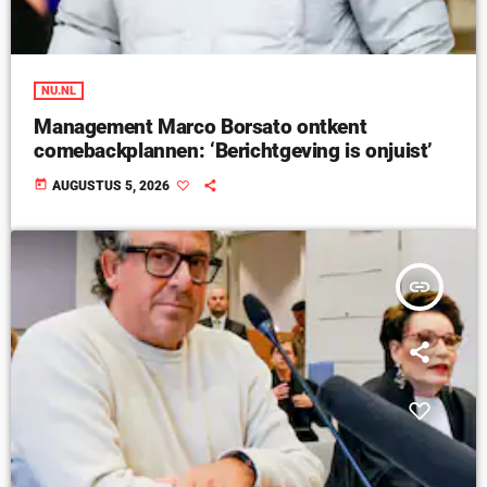
NU.NL
Management Marco Borsato ontkent
comebackplannen: ‘Berichtgeving is onjuist’
today
AUGUSTUS 5, 2026
insert_link