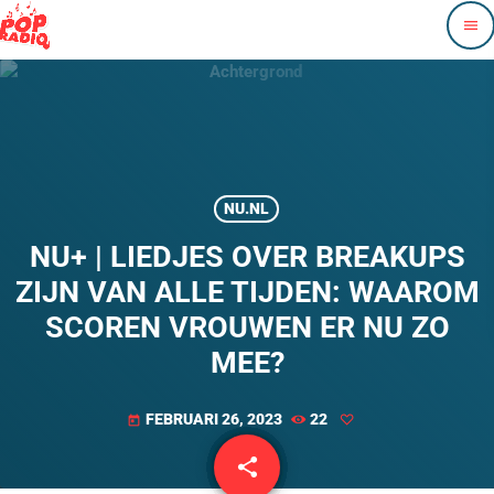
menu
NU.NL
NU+ | LIEDJES OVER BREAKUPS
ZIJN VAN ALLE TIJDEN: WAAROM
SCOREN VROUWEN ER NU ZO
MEE?
FEBRUARI 26, 2023
22
today
share
email