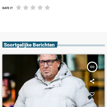
RATE IT
Soortgelijke Berichten
insert_link