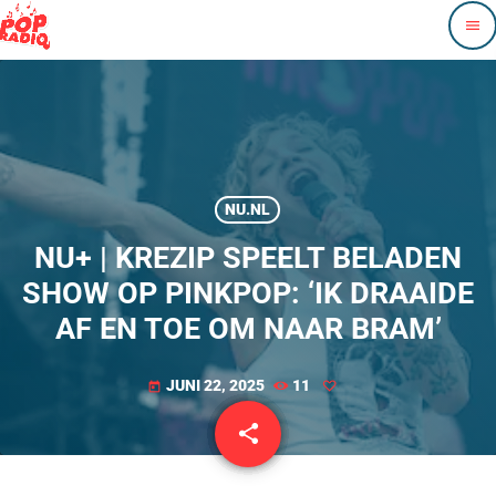
menu
NU.NL
NU+ | KREZIP SPEELT BELADEN
SHOW OP PINKPOP: ‘IK DRAAIDE
AF EN TOE OM NAAR BRAM’
JUNI 22, 2025
11
today
share
email