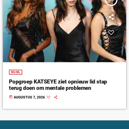
NU.NL
Popgroep KATSEYE ziet opnieuw lid stap
terug doen om mentale problemen
today
AUGUSTUS 7, 2026