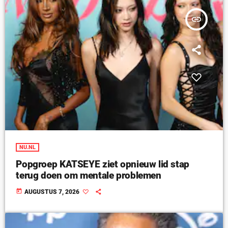
insert_link
NU.NL
Popgroep KATSEYE ziet opnieuw lid stap
terug doen om mentale problemen
today
AUGUSTUS 7, 2026