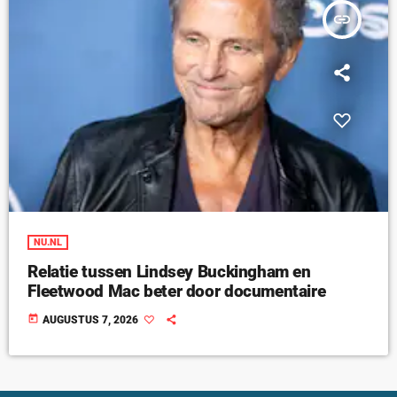
insert_link
NU.NL
Relatie tussen Lindsey Buckingham en
Fleetwood Mac beter door documentaire
today
AUGUSTUS 7, 2026