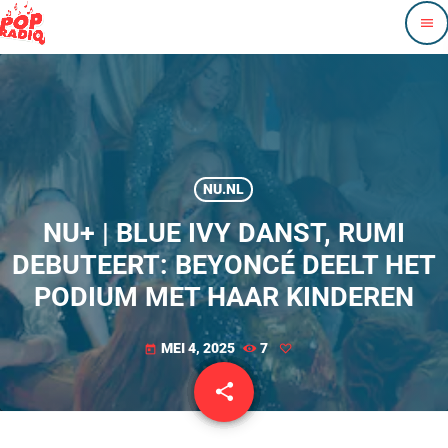
menu
NU.NL
NU+ | BLUE IVY DANST, RUMI
DEBUTEERT: BEYONCÉ DEELT HET
PODIUM MET HAAR KINDEREN
MEI 4, 2025
7
today
share
email