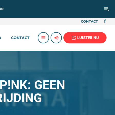
playlist_play
:00
CONTACT
volume_up
open_in_new
menu
LUISTER NU
D
CONTACT
P!NK: GEEN
IJDING