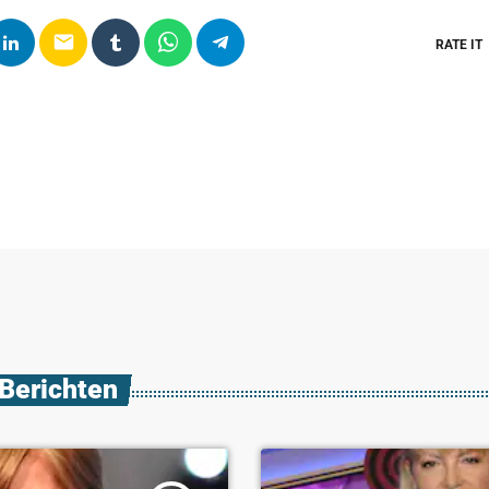
email
RATE IT
 Berichten