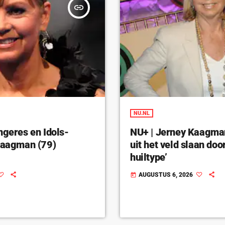
insert_link
NU.NL
ngeres en Idols-
NU+ | Jerney Kaagman 
 Kaagman (79)
uit het veld slaan doo
huiltype’
AUGUSTUS 6, 2026
today