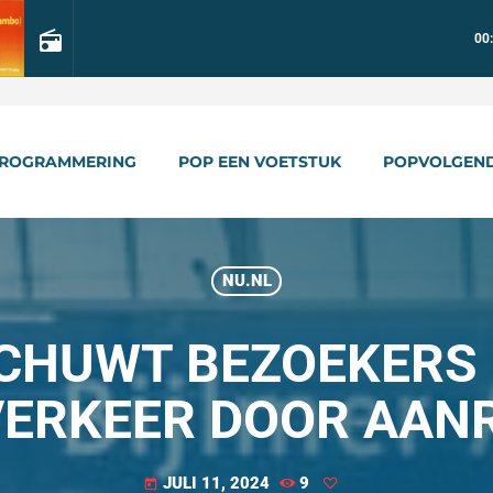
radio
00
ROGRAMMERING
POP EEN VOETSTUK
POPVOLGEN
NU.NL
HUWT BEZOEKERS 
VERKEER DOOR AANR
JULI 11, 2024
9
today