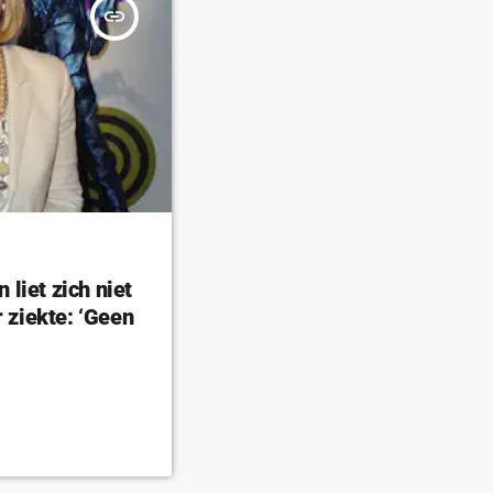
insert_link
liet zich niet
r ziekte: ‘Geen