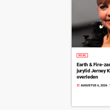
NU.NL
Earth & Fire-za
jurylid Jerney
overleden
AUGUSTUS 6, 2026
today