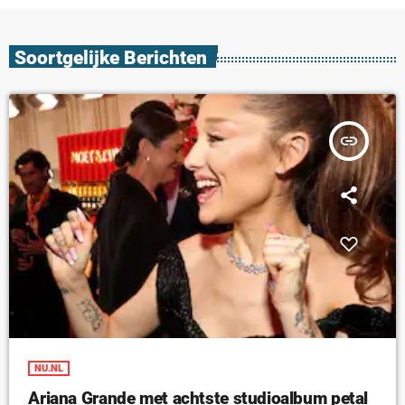
Soortgelijke Berichten
insert_link
NU.NL
Ariana Grande met achtste studioalbum petal