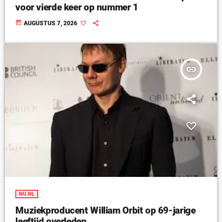
voor vierde keer op nummer 1
today
AUGUSTUS 7, 2026
insert_link
NU.NL
Muziekproducent William Orbit op 69-jarige
leeftijd overleden