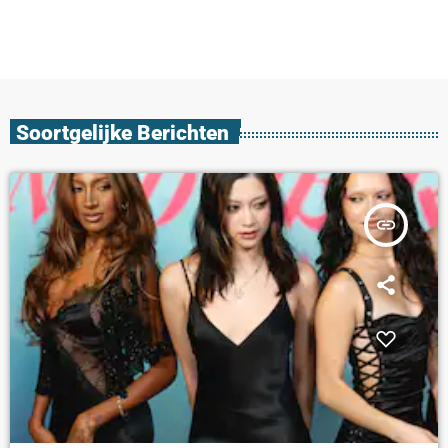
Soortgelijke Berichten
insert_link