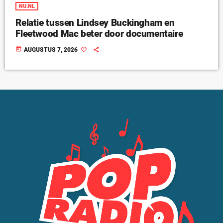
NU.NL
Relatie tussen Lindsey Buckingham en
Fleetwood Mac beter door documentaire
today
AUGUSTUS 7, 2026