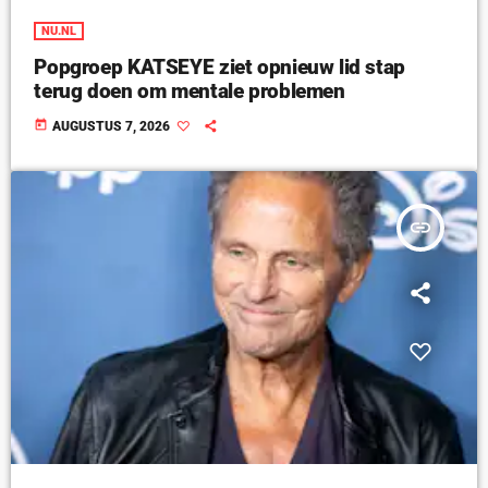
NU.NL
Popgroep KATSEYE ziet opnieuw lid stap
terug doen om mentale problemen
today
AUGUSTUS 7, 2026
insert_link