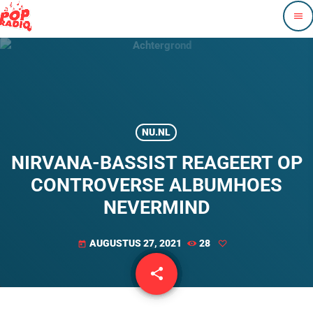
menu
NU.NL
NIRVANA-BASSIST REAGEERT OP
CONTROVERSE ALBUMHOES
NEVERMIND
AUGUSTUS 27, 2021
28
today
share
email