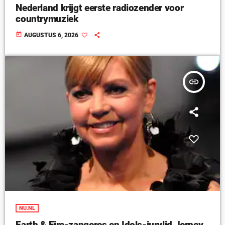
Nederland krijgt eerste radiozender voor
countrymuziek
today
AUGUSTUS 6, 2026
insert_link
NU.NL
Earth & Fire-zangeres en Idols-jurylid Jerney