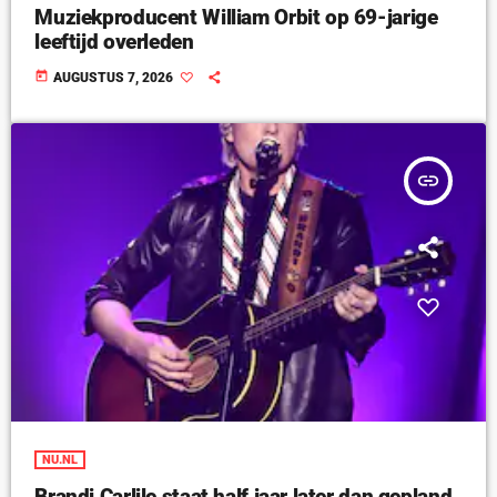
Muziekproducent William Orbit op 69-jarige
leeftijd overleden
today
AUGUSTUS 7, 2026
insert_link
NU.NL
Brandi Carlile staat half jaar later dan gepland