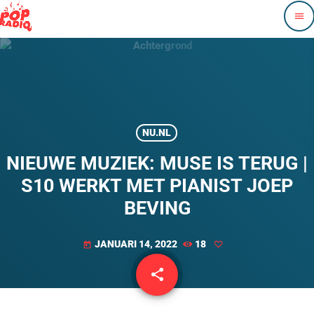
menu
NU.NL
NIEUWE MUZIEK: MUSE IS TERUG |
S10 WERKT MET PIANIST JOEP
BEVING
JANUARI 14, 2022
18
today
share
email