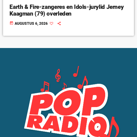
Earth & Fire-zangeres en Idols-jurylid Jerney
Kaagman (79) overleden
today
AUGUSTUS 6, 2026