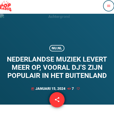
menu
NU.NL
NEDERLANDSE MUZIEK LEVERT
MEER OP, VOORAL DJ’S ZIJN
POPULAIR IN HET BUITENLAND
JANUARI 15, 2024
7
today
share
email