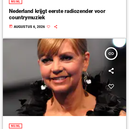
NU.NL
Nederland krijgt eerste radiozender voor
countrymuziek
today
AUGUSTUS 6, 2026
insert_link
NU.NL