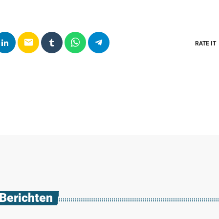
email
RATE IT
 Berichten