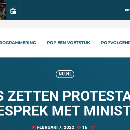
radio
00
ROGRAMMERING
POP EEN VOETSTUK
POPVOLGEN
NU.NL
 ZETTEN PROTESTA
GESPREK MET MINIS
FEBRUARI 7, 2022
16
today