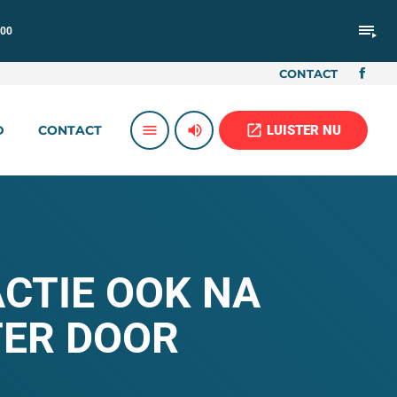
playlist_play
:00
CONTACT
volume_up
open_in_new
menu
LUISTER NU
D
CONTACT
CTIE OOK NA
TER DOOR