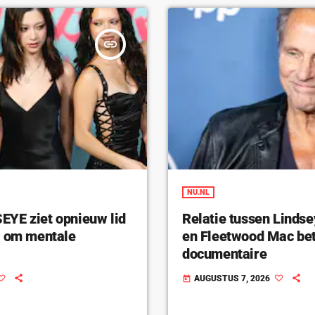
insert_link
NU.NL
YE ziet opnieuw lid
Relatie tussen Linds
n om mentale
en Fleetwood Mac bet
documentaire
AUGUSTUS 7, 2026
today