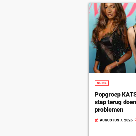
NU.NL
Popgroep KATSE
stap terug doe
problemen
AUGUSTUS 7, 2026
today