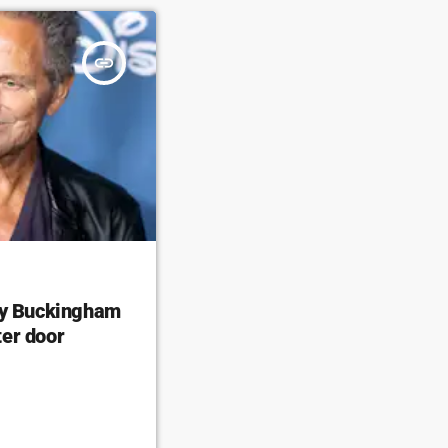
insert_link
ey Buckingham
er door