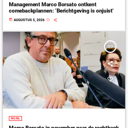
Management Marco Borsato ontkent
comebackplannen: ‘Berichtgeving is onjuist’
today
AUGUSTUS 5, 2026
insert_link
NU.NL
Marco Borsato in november naar de rechtbank