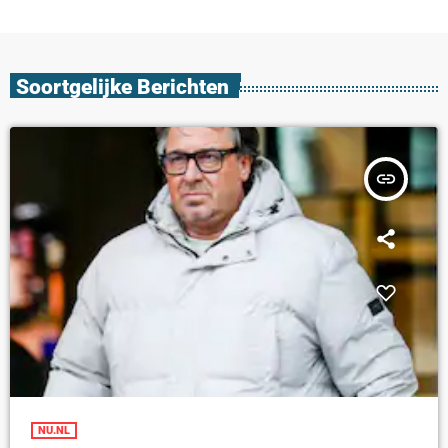
Soortgelijke Berichten
insert_link
NU.NL