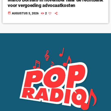
voor vergoeding advocaatkosten
today
AUGUSTUS 5, 2026
2