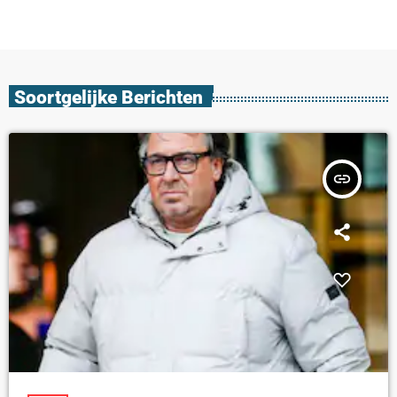
Soortgelijke Berichten
insert_link