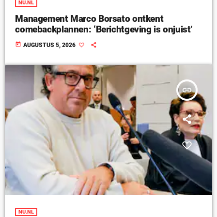
NU.NL
Management Marco Borsato ontkent
comebackplannen: ‘Berichtgeving is onjuist’
today
AUGUSTUS 5, 2026
insert_link
NU.NL