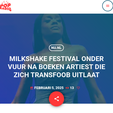
menu
NU.NL
MILKSHAKE FESTIVAL ONDER
VUUR NA BOEKEN ARTIEST DIE
ZICH TRANSFOOB UITLAAT
FEBRUARI 5, 2025
13
today
share
email