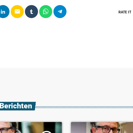
email
RATE IT
 Berichten