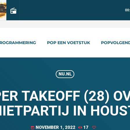
radio
00
ROGRAMMERING
POP EEN VOETSTUK
POPVOLGEN
NU.NL
R TAKEOFF (28) O
IETPARTIJ IN HOU
NOVEMBER 1, 2022
17
today