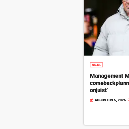
NU.NL
Management Ma
comebackplanne
onjuist’
AUGUSTUS 5, 2026
today