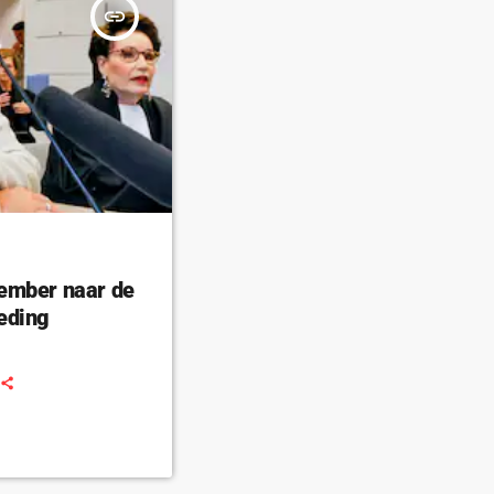
insert_link
ember naar de
eding