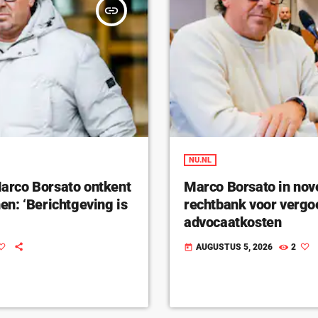
insert_link
NU.NL
rco Borsato ontkent
Marco Borsato in nov
n: ‘Berichtgeving is
rechtbank voor vergo
advocaatkosten
AUGUSTUS 5, 2026
2
today