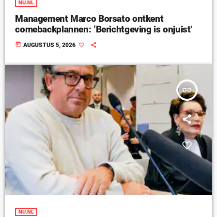
NU.NL
Management Marco Borsato ontkent
comebackplannen: ‘Berichtgeving is onjuist’
today
AUGUSTUS 5, 2026
insert_link
NU.NL