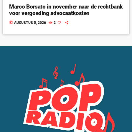
Marco Borsato in november naar de rechtbank
voor vergoeding advocaatkosten
today
AUGUSTUS 5, 2026
2