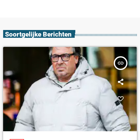
Soortgelijke Berichten
insert_link