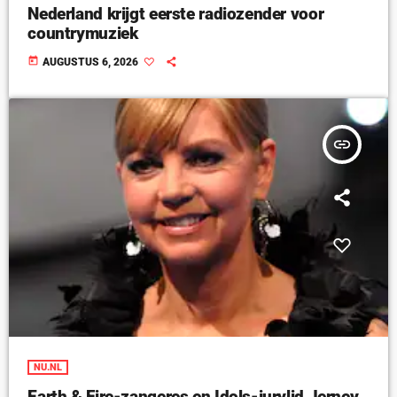
Nederland krijgt eerste radiozender voor
countrymuziek
today
AUGUSTUS 6, 2026
insert_link
NU.NL
Earth & Fire-zangeres en Idols-jurylid Jerney