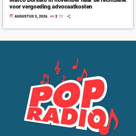
voor vergoeding advocaatkosten
today
AUGUSTUS 5, 2026
2