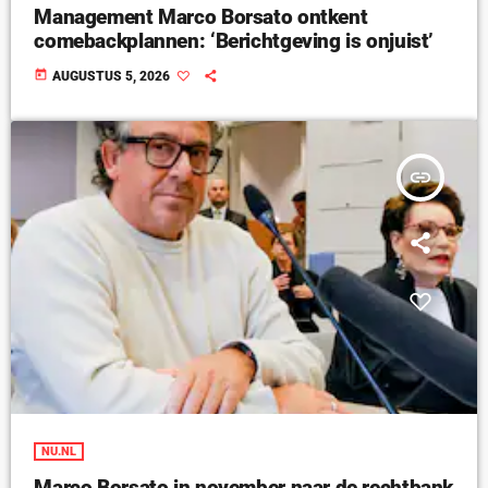
Management Marco Borsato ontkent
comebackplannen: ‘Berichtgeving is onjuist’
today
AUGUSTUS 5, 2026
insert_link
NU.NL
Marco Borsato in november naar de rechtbank