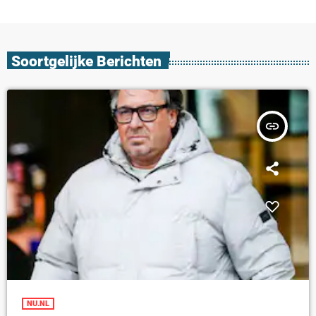
Soortgelijke Berichten
insert_link
NU.NL