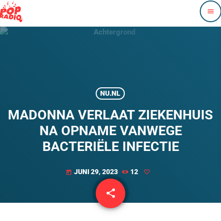
menu
NU.NL
MADONNA VERLAAT ZIEKENHUIS
NA OPNAME VANWEGE
BACTERIËLE INFECTIE
JUNI 29, 2023
12
today
share
email