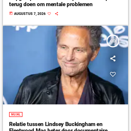
terug doen om mentale problemen
today
AUGUSTUS 7, 2026
insert_link
NU.NL
Relatie tussen Lindsey Buckingham en
Fleetwood Mac beter door documentaire