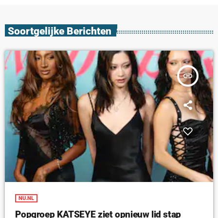
Soortgelijke Berichten
insert_link
NU.NL
Popgroep KATSEYE ziet opnieuw lid stap