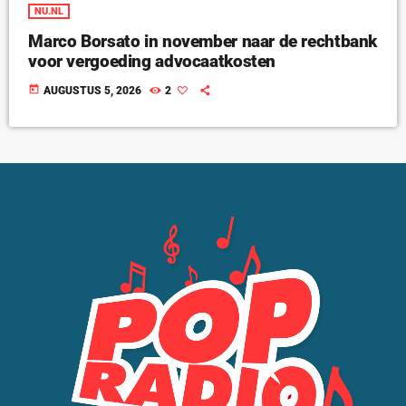
NU.NL
Marco Borsato in november naar de rechtbank
voor vergoeding advocaatkosten
today
AUGUSTUS 5, 2026
2