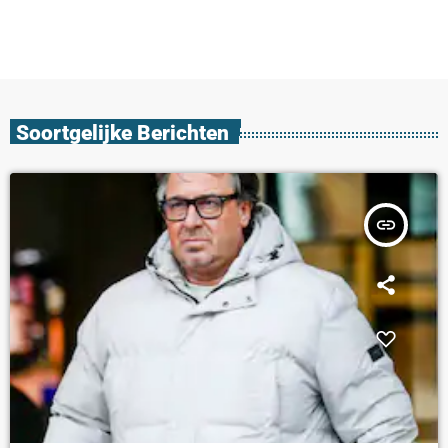
Soortgelijke Berichten
insert_link