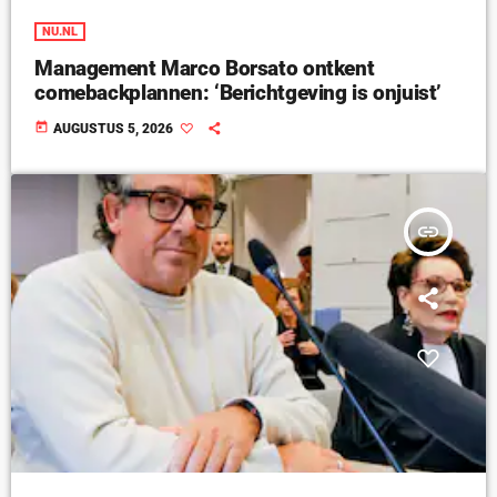
NU.NL
Management Marco Borsato ontkent
comebackplannen: ‘Berichtgeving is onjuist’
today
AUGUSTUS 5, 2026
insert_link