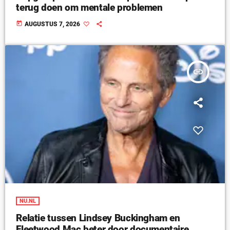
terug doen om mentale problemen
today
AUGUSTUS 7, 2026
insert_link
NU.NL
Relatie tussen Lindsey Buckingham en
Fleetwood Mac beter door documentaire