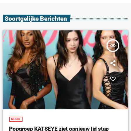
Soortgelijke Berichten
insert_link
NU.NL
Popgroep KATSEYE ziet opnieuw lid stap