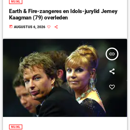
NU.NL
Earth & Fire-zangeres en Idols-jurylid Jerney
Kaagman (79) overleden
today
AUGUSTUS 6, 2026
insert_link
NU.NL