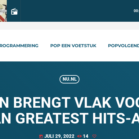
radio
00
ROGRAMMERING
POP EEN VOETSTUK
POPVOLGEN
NU.NL
N BRENGT VLAK VO
 GREATEST HITS-
JULI 29, 2022
14
today