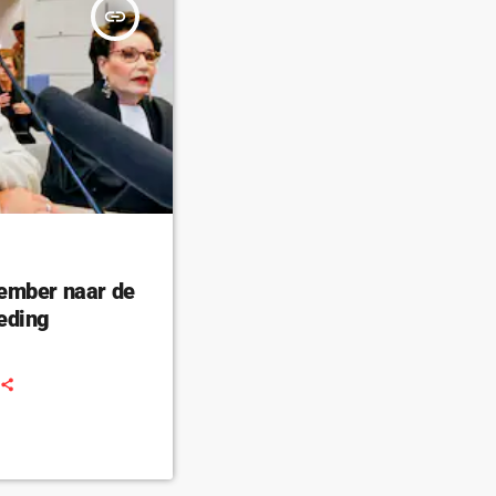
insert_link
ember naar de
eding