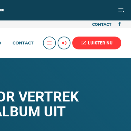
playlist_play
:00
CONTACT
volume_up
open_in_new
menu
LUISTER NU
D
CONTACT
OR VERTREK
ALBUM UIT