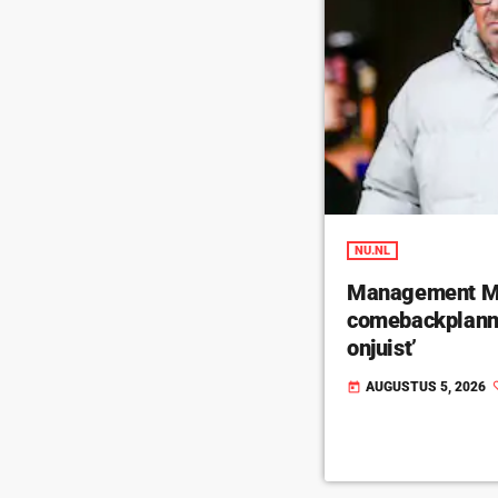
NU.NL
Management Ma
comebackplanne
onjuist’
AUGUSTUS 5, 2026
today