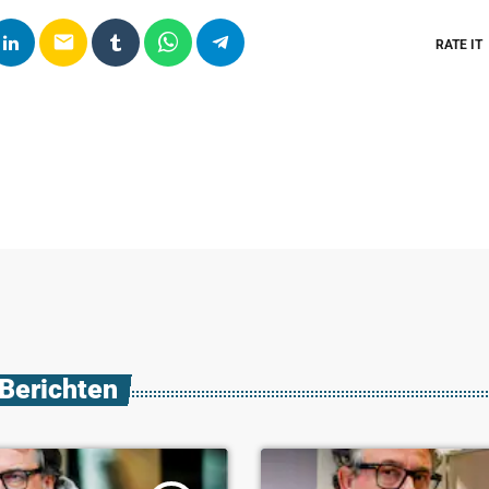
email
RATE IT
 Berichten