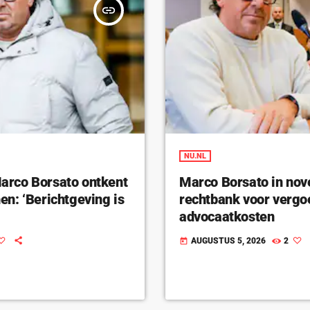
insert_link
NU.NL
rco Borsato ontkent
Marco Borsato in nov
n: ‘Berichtgeving is
rechtbank voor vergo
advocaatkosten
AUGUSTUS 5, 2026
2
today