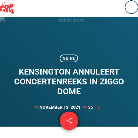
menu
NU.NL
KENSINGTON ANNULEERT
CONCERTENREEKS IN ZIGGO
DOME
NOVEMBER 13, 2021
35
today
share
email