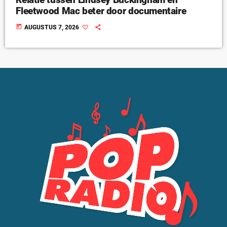
Fleetwood Mac beter door documentaire
today
AUGUSTUS 7, 2026