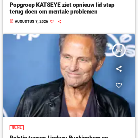
Popgroep KATSEYE ziet opnieuw lid stap
terug doen om mentale problemen
today
AUGUSTUS 7, 2026
insert_link
NU.NL
Relatie tussen Lindsey Buckingham en