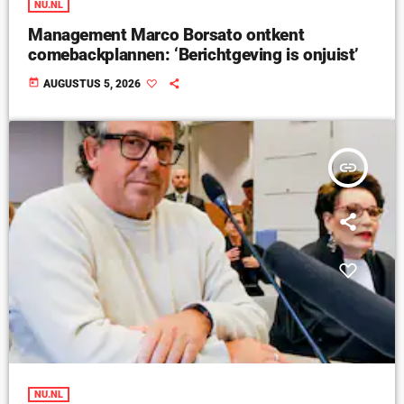
NU.NL
Management Marco Borsato ontkent
comebackplannen: ‘Berichtgeving is onjuist’
today
AUGUSTUS 5, 2026
insert_link
NU.NL