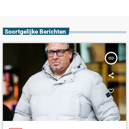
Soortgelijke Berichten
insert_link