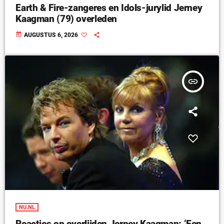
Earth & Fire-zangeres en Idols-jurylid Jerney
Kaagman (79) overleden
today
AUGUSTUS 6, 2026
insert_link
NU.NL
Reacties op overlijden Jerney Kaagman: ‘Een