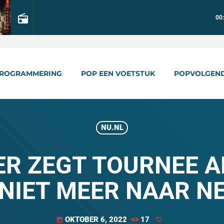
radio
00
ROGRAMMERING
POP EEN VOETSTUK
POPVOLGEN
NU.NL
ER ZEGT TOURNEE A
 NIET MEER NAAR N
OKTOBER 6, 2022
17
today