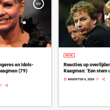
insert_link
NU.NL
ngeres en Idols-
Reacties op overlijde
 Kaagman (79)
Kaagman: ‘Een stem u
AUGUSTUS 6, 2026
today