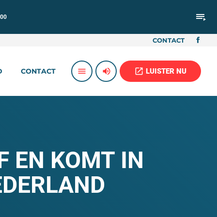
playlist_play
:00
CONTACT
volume_up
open_in_new
menu
LUISTER NU
D
CONTACT
F EN KOMT IN
EDERLAND