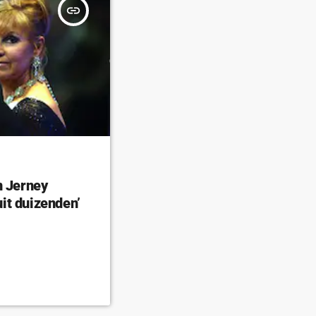
insert_link
n Jerney
it duizenden’