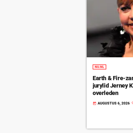
NU.NL
Earth & Fire-za
jurylid Jerney
overleden
AUGUSTUS 6, 2026
today