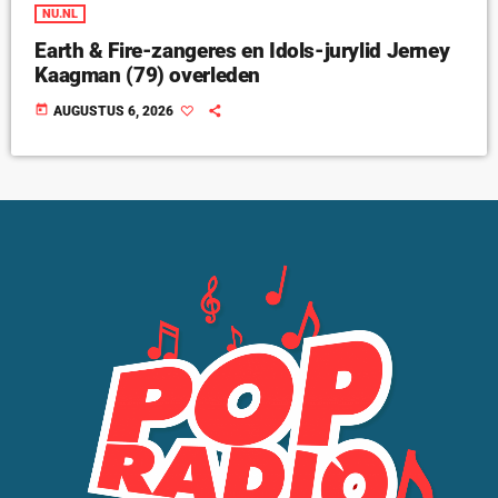
NU.NL
Earth & Fire-zangeres en Idols-jurylid Jerney
Kaagman (79) overleden
today
AUGUSTUS 6, 2026