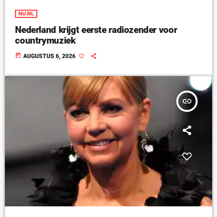
NU.NL
Nederland krijgt eerste radiozender voor
countrymuziek
today
AUGUSTUS 6, 2026
insert_link