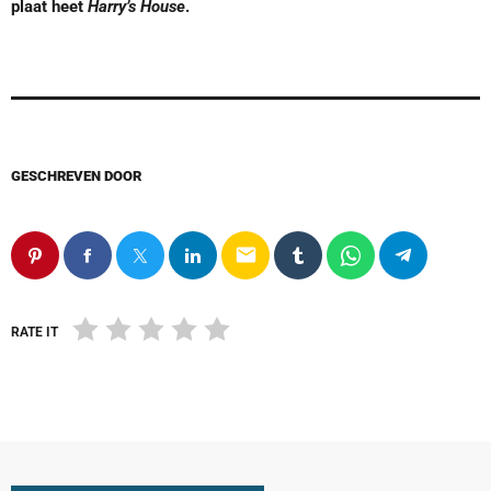
plaat heet
Harry’s House
.
GESCHREVEN DOOR
email
RATE IT