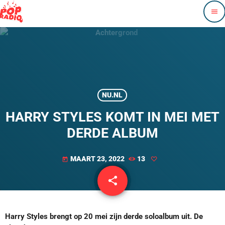
menu
NU.NL
HARRY STYLES KOMT IN MEI MET
DERDE ALBUM
MAART 23, 2022
13
today
share
email
Harry Styles brengt op 20 mei zijn derde soloalbum uit. De