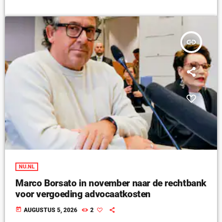
insert_link
NU.NL
Marco Borsato in november naar de rechtbank
voor vergoeding advocaatkosten
today
AUGUSTUS 5, 2026
2