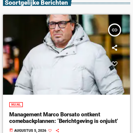
Soortgelijke Berichten
insert_link
NU.NL
Management Marco Borsato ontkent
comebackplannen: ‘Berichtgeving is onjuist’
today
AUGUSTUS 5, 2026