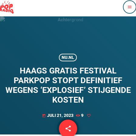
menu
NU.NL
HAAGS GRATIS FESTIVAL
PARKPOP STOPT DEFINITIEF
WEGENS ‘EXPLOSIEF’ STIJGENDE
KOSTEN
JULI 21, 2023
9
today
share
email