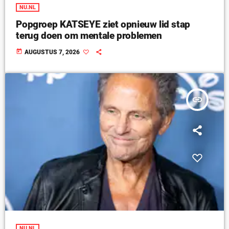
NU.NL
Popgroep KATSEYE ziet opnieuw lid stap
terug doen om mentale problemen
today
AUGUSTUS 7, 2026
insert_link
NU.NL