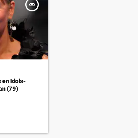
insert_link
 en Idols-
an (79)