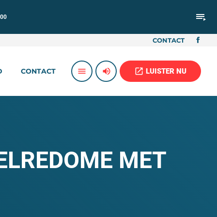
playlist_play
:00
CONTACT
volume_up
open_in_new
menu
LUISTER NU
D
CONTACT
 GELREDOME MET