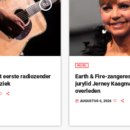
insert_link
NU.NL
t eerste radiozender
Earth & Fire-zangeres
ziek
jurylid Jerney Kaagm
overleden
AUGUSTUS 6, 2026
today