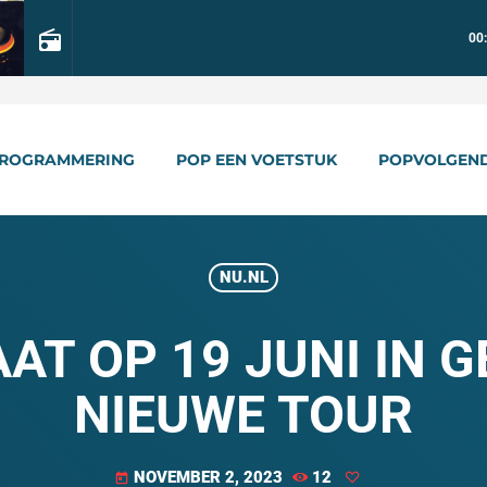
radio
00
ROGRAMMERING
POP EEN VOETSTUK
POPVOLGEN
NU.NL
AT OP 19 JUNI IN
NIEUWE TOUR
NOVEMBER 2, 2023
12
today