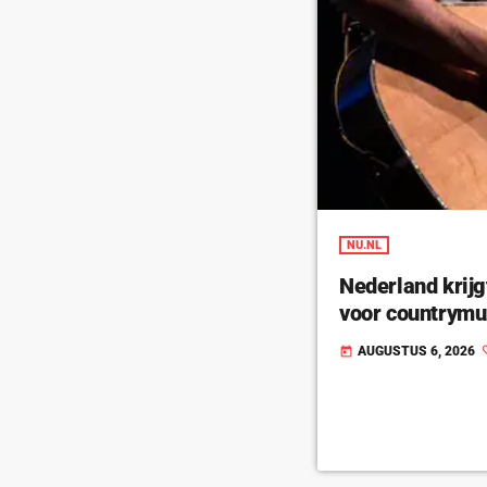
NU.NL
Nederland krijg
voor countrymu
AUGUSTUS 6, 2026
today