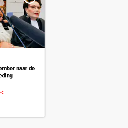
ember naar de
eding