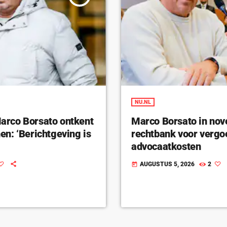
NU.NL
rco Borsato ontkent
Marco Borsato in nov
n: ‘Berichtgeving is
rechtbank voor vergo
advocaatkosten
AUGUSTUS 5, 2026
2
today