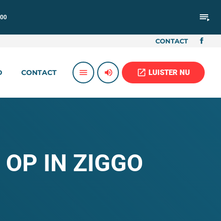
playlist_play
:00
CONTACT
volume_up
open_in_new
menu
LUISTER NU
D
CONTACT
OP IN ZIGGO