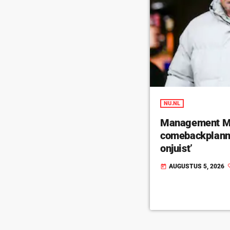
NU.NL
Management Ma
comebackplanne
onjuist’
AUGUSTUS 5, 2026
today