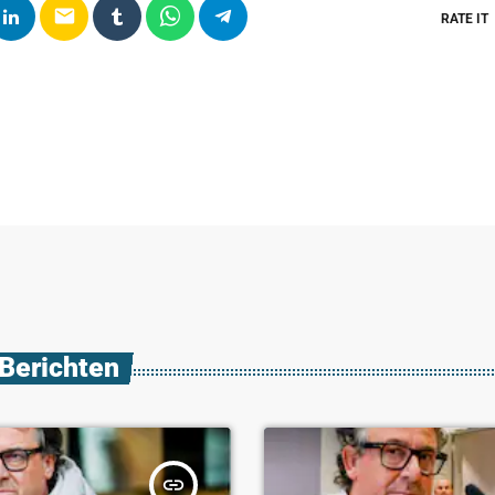
email
RATE IT
 Berichten
insert_link