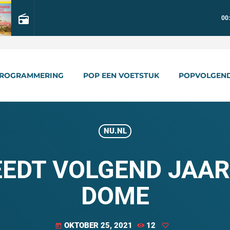
radio
00
ROGRAMMERING
POP EEN VOETSTUK
POPVOLGEN
NU.NL
EEDT VOLGEND JAAR 
DOME
OKTOBER 25, 2021
12
today