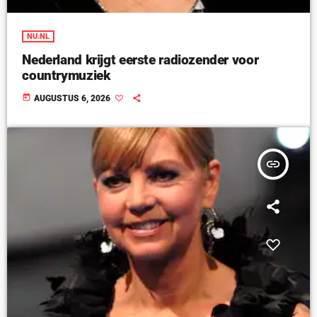
NU.NL
Nederland krijgt eerste radiozender voor
countrymuziek
today
AUGUSTUS 6, 2026
insert_link