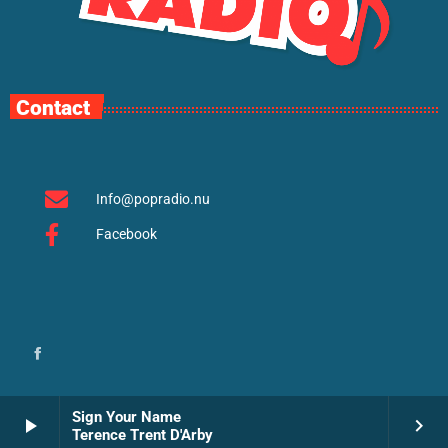
Contact
Info@popradio.nu
Facebook
Sign Your Name
play_arrow
keyboard_arrow_right
Terence Trent D'Arby