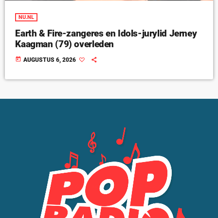
NU.NL
Earth & Fire-zangeres en Idols-jurylid Jerney
Kaagman (79) overleden
today
AUGUSTUS 6, 2026