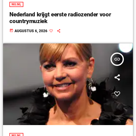
NU.NL
Nederland krijgt eerste radiozender voor
countrymuziek
today
AUGUSTUS 6, 2026
insert_link
NU.NL