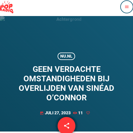
menu
NU.NL
GEEN VERDACHTE
OMSTANDIGHEDEN BIJ
OVERLIJDEN VAN SINÉAD
O’CONNOR
JULI 27, 2023
11
today
share
email