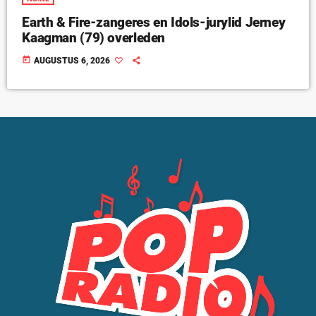
Earth & Fire-zangeres en Idols-jurylid Jerney
Kaagman (79) overleden
today
AUGUSTUS 6, 2026