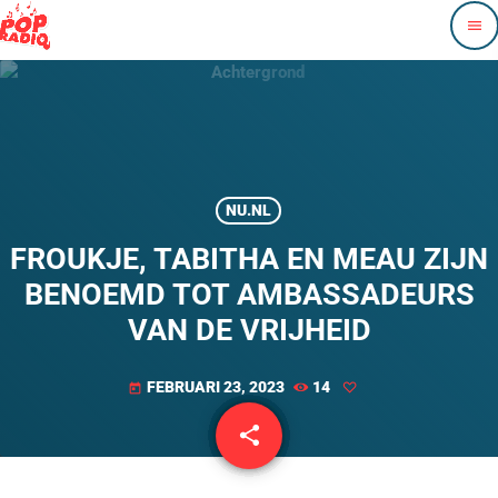
menu
NU.NL
FROUKJE, TABITHA EN MEAU ZIJN
BENOEMD TOT AMBASSADEURS
VAN DE VRIJHEID
FEBRUARI 23, 2023
14
today
share
email