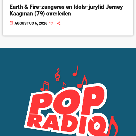
Earth & Fire-zangeres en Idols-jurylid Jerney
Kaagman (79) overleden
today
AUGUSTUS 6, 2026