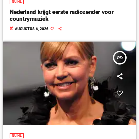
NU.NL
Nederland krijgt eerste radiozender voor
countrymuziek
today
AUGUSTUS 6, 2026
insert_link
NU.NL