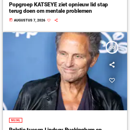
Popgroep KATSEYE ziet opnieuw lid stap
terug doen om mentale problemen
today
AUGUSTUS 7, 2026
insert_link
NU.NL
Relatie tussen Lindsey Buckingham en