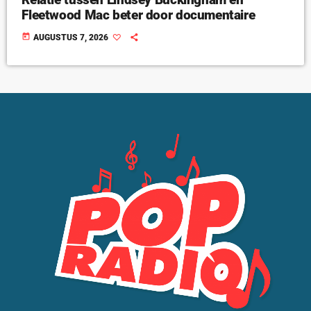
Fleetwood Mac beter door documentaire
today
AUGUSTUS 7, 2026