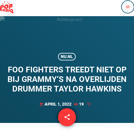
menu
NU.NL
FOO FIGHTERS TREEDT NIET OP
BIJ GRAMMY’S NA OVERLIJDEN
DRUMMER TAYLOR HAWKINS
APRIL 1, 2022
19
today
share
email