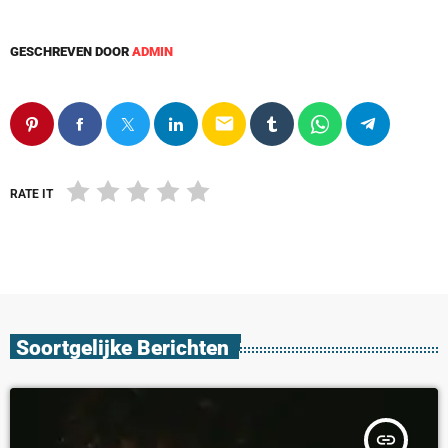
GESCHREVEN DOOR
ADMIN
email
RATE IT
Soortgelijke Berichten
insert_link