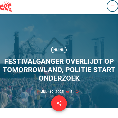
menu
NU.NL
FESTIVALGANGER OVERLIJDT OP
TOMORROWLAND, POLITIE START
ONDERZOEK
JULI 19, 2025
5
today
share
email