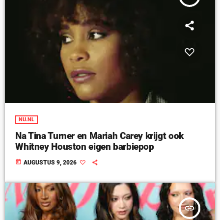
NU.NL
Na Tina Turner en Mariah Carey krijgt ook
Whitney Houston eigen barbiepop
today
AUGUSTUS 9, 2026
insert_link