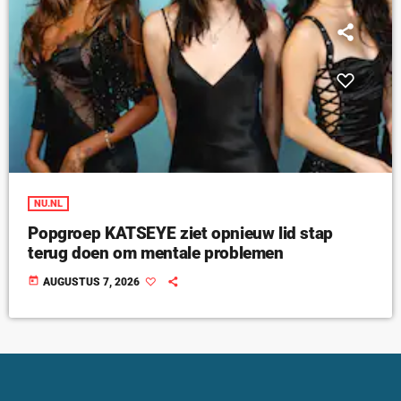
NU.NL
Popgroep KATSEYE ziet opnieuw lid stap
terug doen om mentale problemen
today
AUGUSTUS 7, 2026