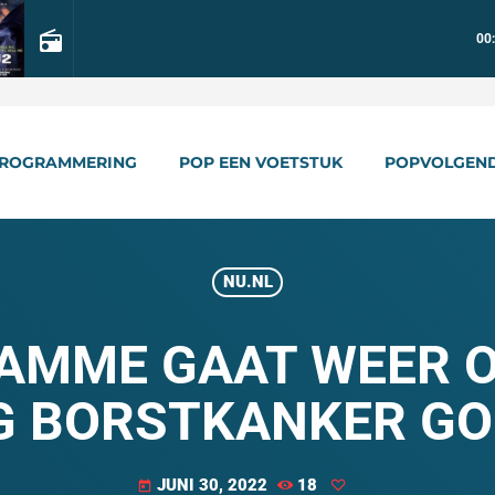
radio
00
ROGRAMMERING
POP EEN VOETSTUK
POPVOLGEN
NU.NL
DAMME GAAT WEER 
G BORSTKANKER GO
JUNI 30, 2022
18
today