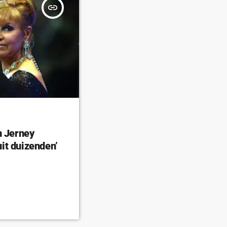
insert_link
n Jerney
it duizenden’