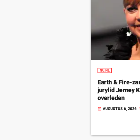
NU.NL
Earth & Fire-za
jurylid Jerney
overleden
AUGUSTUS 6, 2026
today