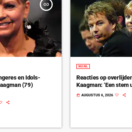
insert_link
NU.NL
ngeres en Idols-
Reacties op overlijde
 Kaagman (79)
Kaagman: ‘Een stem u
AUGUSTUS 6, 2026
today