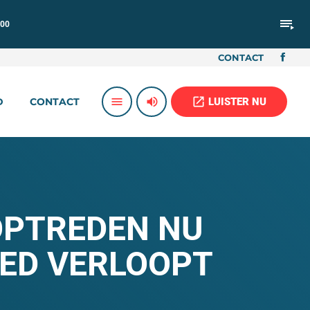
playlist_play
:00
CONTACT
volume_up
open_in_new
menu
LUISTER NU
D
CONTACT
OPTREDEN NU
ED VERLOOPT