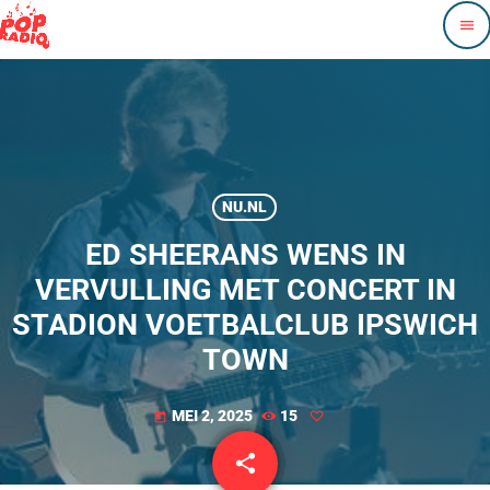
menu
NU.NL
ED SHEERANS WENS IN
VERVULLING MET CONCERT IN
STADION VOETBALCLUB IPSWICH
TOWN
MEI 2, 2025
15
today
share
email