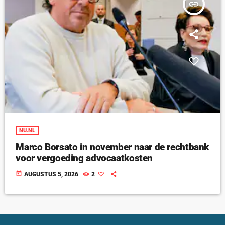
insert_link
NU.NL
Marco Borsato in november naar de rechtbank
voor vergoeding advocaatkosten
today
AUGUSTUS 5, 2026
2