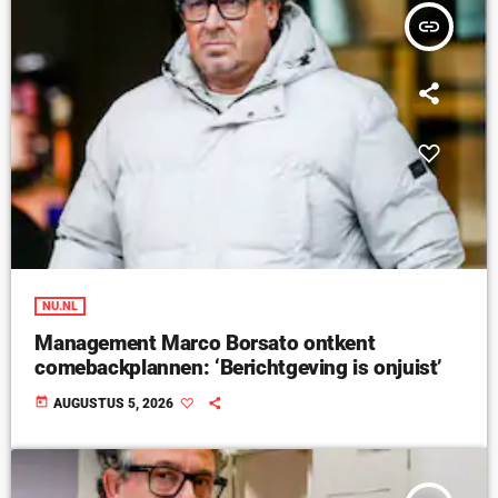
insert_link
NU.NL
Management Marco Borsato ontkent
comebackplannen: ‘Berichtgeving is onjuist’
today
AUGUSTUS 5, 2026