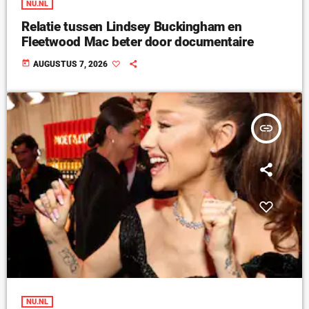
NU.NL
Relatie tussen Lindsey Buckingham en
Fleetwood Mac beter door documentaire
today
AUGUSTUS 7, 2026
insert_link
NU.NL