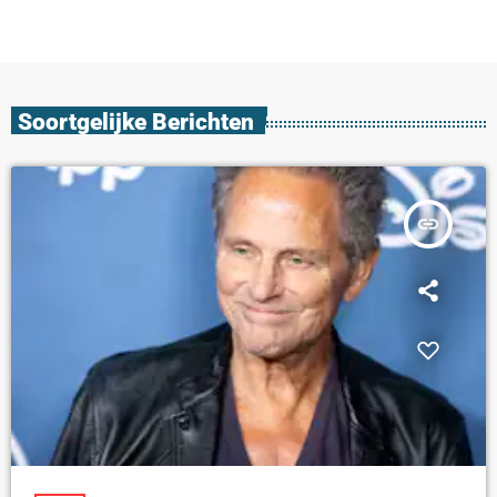
Soortgelijke Berichten
insert_link