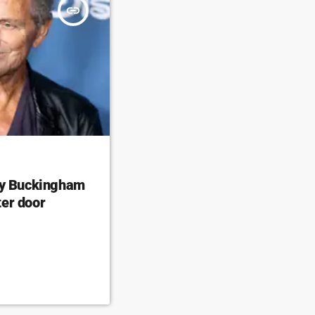
insert_link
ey Buckingham
er door