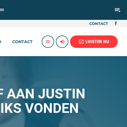
playlist_play
:00
CONTACT
volume_up
open_in_new
menu
LUISTER NU
D
CONTACT
F AAN JUSTIN
NIKS VONDEN