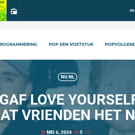
radio
00
ROGRAMMERING
POP EEN VOETSTUK
POPVOLGEN
NU.NL
GAF LOVE YOURSEL
AT VRIENDEN HET 
MEI 6, 2024
5
today