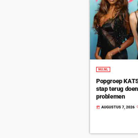
NU.NL
Popgroep KATSE
stap terug doe
problemen
AUGUSTUS 7, 2026
today