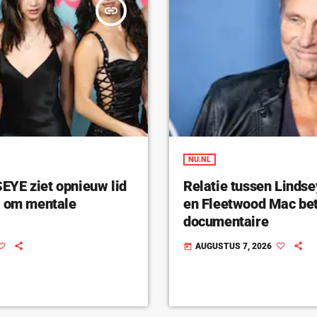
insert_link
NU.NL
YE ziet opnieuw lid
Relatie tussen Linds
n om mentale
en Fleetwood Mac bet
documentaire
AUGUSTUS 7, 2026
today