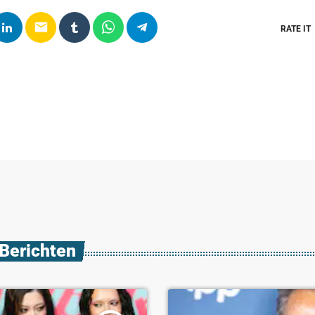
email
RATE IT
 Berichten