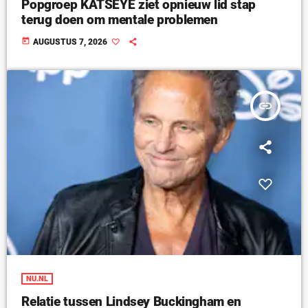
Popgroep KATSEYE ziet opnieuw lid stap
terug doen om mentale problemen
today
AUGUSTUS 7, 2026
insert_link
NU.NL
Relatie tussen Lindsey Buckingham en