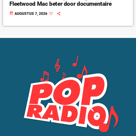
Fleetwood Mac beter door documentaire
today
AUGUSTUS 7, 2026