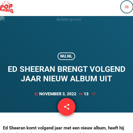
menu
NU.NL
ED SHEERAN BRENGT VOLGEND
JAAR NIEUW ALBUM UIT
NOVEMBER 3, 2022
13
today
share
email
Ed Sheeran komt volgend jaar met een nieuw album, heeft hij