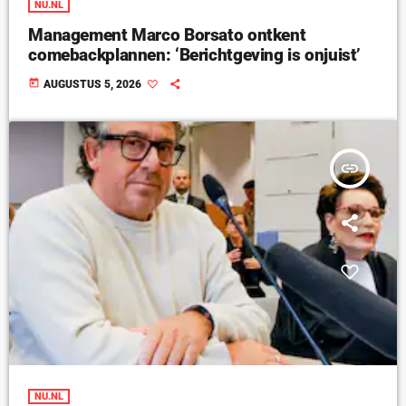
NU.NL
Management Marco Borsato ontkent
comebackplannen: ‘Berichtgeving is onjuist’
today
AUGUSTUS 5, 2026
insert_link
NU.NL