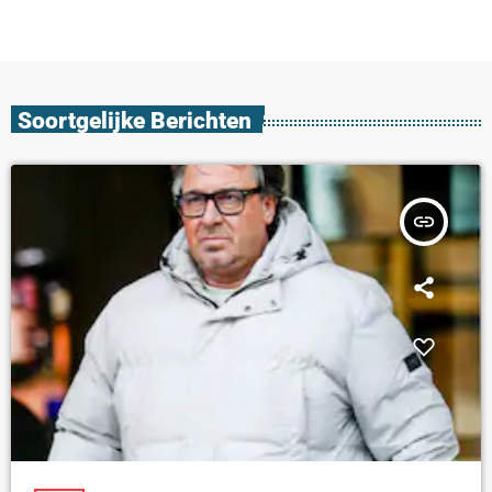
Soortgelijke Berichten
insert_link