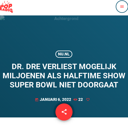
menu
NU.NL
DR. DRE VERLIEST MOGELIJK
MILJOENEN ALS HALFTIME SHOW
SUPER BOWL NIET DOORGAAT
JANUARI 6, 2022
22
today
share
email