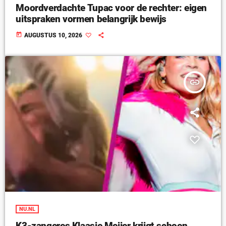
Moordverdachte Tupac voor de rechter: eigen
uitspraken vormen belangrijk bewijs
today
AUGUSTUS 10, 2026
insert_link
NU.NL
K3-zangeres Klaasje Meijer krijgt schoen