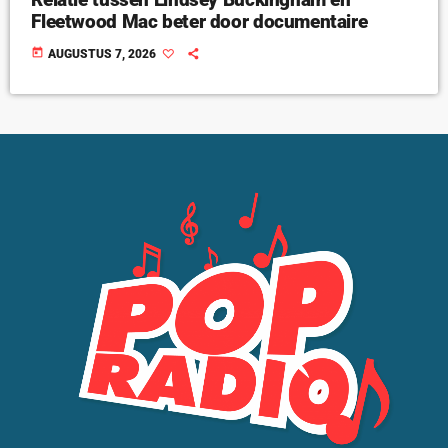
Fleetwood Mac beter door documentaire
today
AUGUSTUS 7, 2026