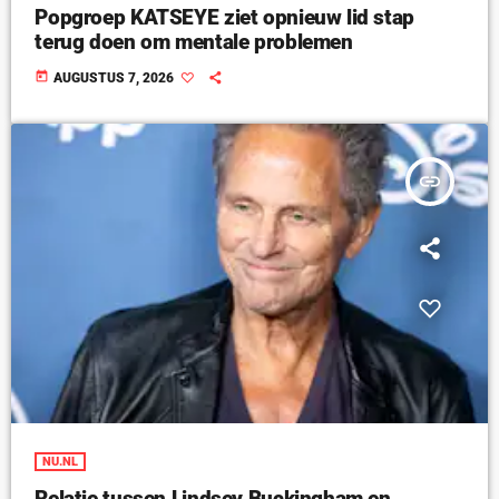
Popgroep KATSEYE ziet opnieuw lid stap
terug doen om mentale problemen
today
AUGUSTUS 7, 2026
insert_link
NU.NL
Relatie tussen Lindsey Buckingham en