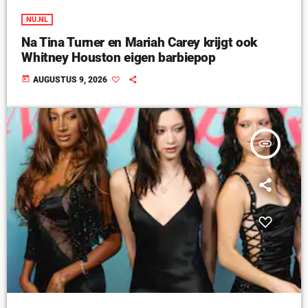
NU.NL
Na Tina Turner en Mariah Carey krijgt ook
Whitney Houston eigen barbiepop
today
AUGUSTUS 9, 2026
insert_link