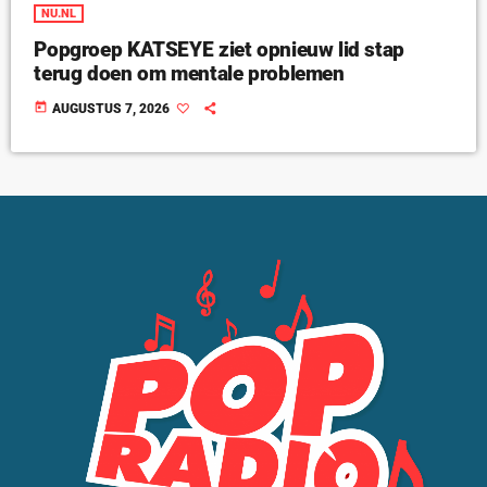
NU.NL
Popgroep KATSEYE ziet opnieuw lid stap
terug doen om mentale problemen
today
AUGUSTUS 7, 2026