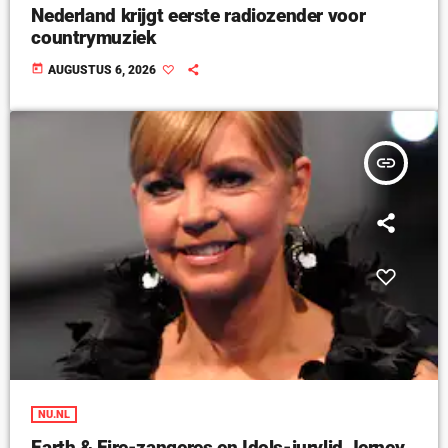
Nederland krijgt eerste radiozender voor
countrymuziek
today
AUGUSTUS 6, 2026
insert_link
NU.NL
Earth & Fire-zangeres en Idols-jurylid Jerney