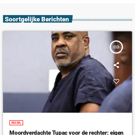
Soortgelijke Berichten
insert_link
NU.NL
Moordverdachte Tupac voor de rechter: eigen