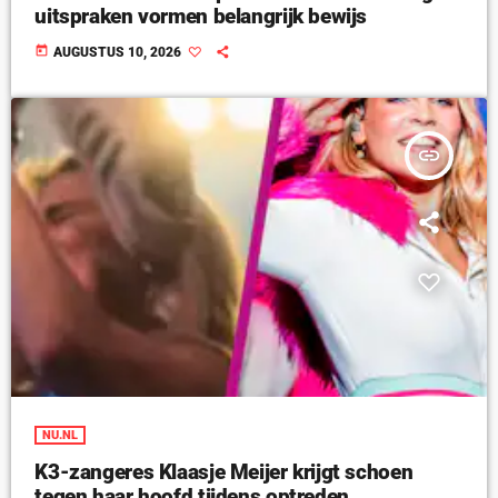
uitspraken vormen belangrijk bewijs
today
AUGUSTUS 10, 2026
insert_link
NU.NL
K3-zangeres Klaasje Meijer krijgt schoen
tegen haar hoofd tijdens optreden