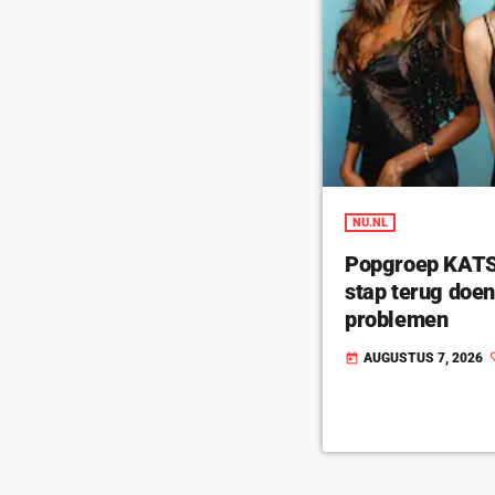
NU.NL
Popgroep KATSE
stap terug doe
problemen
AUGUSTUS 7, 2026
today