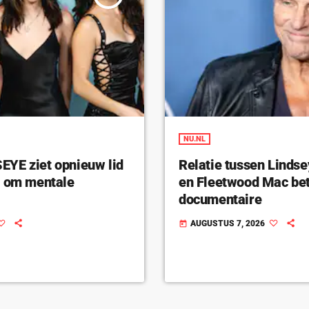
NU.NL
YE ziet opnieuw lid
Relatie tussen Linds
n om mentale
en Fleetwood Mac bet
documentaire
AUGUSTUS 7, 2026
today