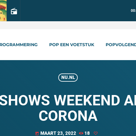
radio
00
ROGRAMMERING
POP EEN VOETSTUK
POPVOLGEN
NU.NL
 SHOWS WEEKEND 
CORONA
MAART 23, 2022
18
today