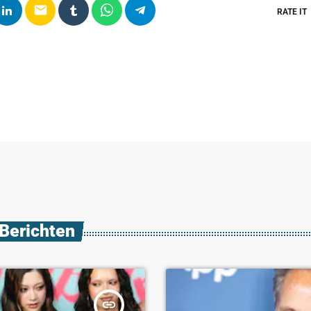
email
RATE IT
 Berichten
insert_link