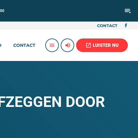
playlist_play
:00
CONTACT
volume_up
open_in_new
menu
LUISTER NU
D
CONTACT
AFZEGGEN DOOR